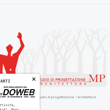
×
PARTI
Marco Pace - Studio di progettazione - Architettura
ttività,
kie". Puoi