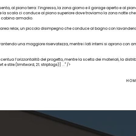
 presenta, al piano terra: l’ingresso, la zona giorno e il garage aperto e a
la scala ci conduce al piano superiore dove troviamo la zona notte che 
 cabina armadio.
area relax, un piccolo disimpegno che conduce al bagno con lavanderia e 
arantendo una maggiore riservatezza, mentre i lati interni si aprono con am
centua l’orizzontalità del progetto, mentre la scelta dei materiali, la dis
 stile.(limitword, 21; striptags)] ..." />
HOM