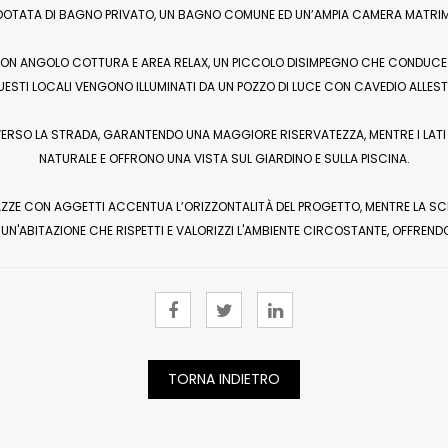
A DOTATA DI BAGNO PRIVATO, UN BAGNO COMUNE ED UN’AMPIA CAMERA MATRI
ON ANGOLO COTTURA E AREA RELAX, UN PICCOLO DISIMPEGNO CHE CONDUCE 
UESTI LOCALI VENGONO ILLUMINATI DA UN POZZO DI LUCE CON CAVEDIO ALLEST
 VERSO LA STRADA, GARANTENDO UNA MAGGIORE RISERVATEZZA, MENTRE I LATI 
NATURALE E OFFRONO UNA VISTA SUL GIARDINO E SULLA PISCINA.
AZZE CON AGGETTI ACCENTUA L’ORIZZONTALITÀ DEL PROGETTO, MENTRE LA SCELT
N'ABITAZIONE CHE RISPETTI E VALORIZZI L'AMBIENTE CIRCOSTANTE, OFFREND
TORNA INDIETRO