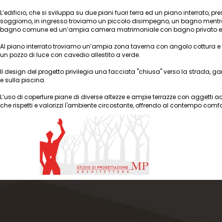
L’edificio, che si sviluppa su due piani fuori terra ed un piano interrato,
soggiorno, in ingresso troviamo un piccolo disimpegno, un bagno mentre 
bagno comune ed un’ampia camera matrimoniale con bagno privato e
Al piano interrato troviamo un’ampia zona taverna con angolo cottura e 
un pozzo di luce con cavedio allestito a verde.
Il design del progetto privilegia una facciata "chiusa" verso la strada, g
e sulla piscina.
L’uso di coperture piane di diverse altezze e ampie terrazze con aggetti ac
che rispetti e valorizzi l'ambiente circostante, offrendo al contempo comfort e