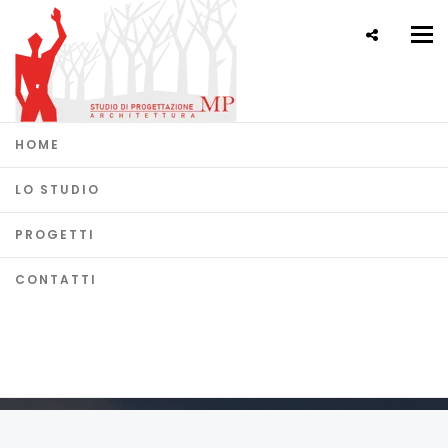
Tog
nav
HOME
LO STUDIO
CASA OLIVI
PROGETTI
CONTATTI
Home
Progetti
Casa Olivi